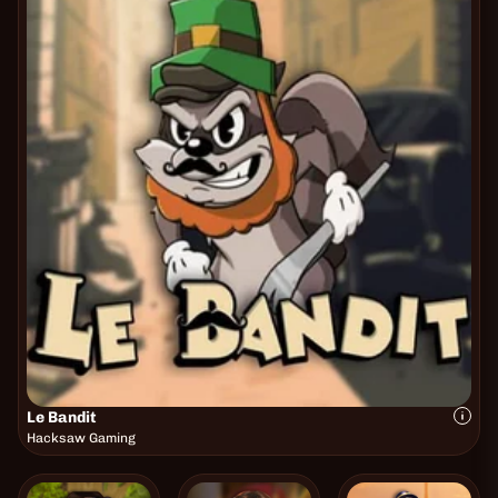
Le Bandit
Hacksaw Gaming