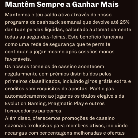
Mantêm Sempre a Ganhar Mais
Mantemos o teu saldo ativo através do nosso
programa de cashback semanal que devolve até 25%
das tuas perdas líquidas, calculado automaticamente
todas as segundas-feiras. Este benefício funciona
como uma rede de segurança que te permite
continuar a jogar mesmo após sessões menos
favoráveis.
Os nossos torneios de cassino acontecem
regularmente com prémios distribuídos pelos
primeiros classificados, incluindo giros grátis extra e
créditos sem requisitos de apostas. Participas
automaticamente ao jogares os títulos elegíveis da
Evolution Gaming, Pragmatic Play e outros
fornecedores parceiros.
Além disso, oferecemos promoções de cassino
sazonais exclusivas para membros ativos, incluindo
recargas com percentagens melhoradas e ofertas