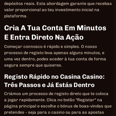
depósitos reais. Esta abordagem garante que recebas
valor proporcional ao teu investimento inicial na
plataforma.
Cria A Tua Conta Em Minutos
E Entra Direto Na Ação
Começar connosco é rápido e simples. O nosso
processo de registo leva apenas alguns minutos, e
uma vez dentro, podes aceder à tua conta de forma
segura sempre que quiseres.
Registo Rápido no Casina Casino:
Três Passos e Já Estás Dentro
Criámos um processo de registo direto que te coloca
a jogar rapidamente. Clica no botão "Registar" na
página principal e escolhe o bónus de boas-vindas que
pretendes - seja para o casino ou para as apostas