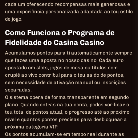
cada um oferecendo recompensas mais generosas e
uma experiência personalizada adaptada ao teu estilo
de jogo.
Como Funciona o Programa de
Fidelidade do Casina Casino
Acumulamos pontos para ti automaticamente sempre
que fazes uma aposta no nosso casino. Cada euro
apostado em slots, jogos de mesa ou títulos com
crupiê ao vivo contribui para o teu saldo de pontos,
sem necessidade de ativação manual ou inscrições
separadas.
O sistema opera de forma transparente em segundo
plano. Quando entras na tua conta, podes verificar o
teu total de pontos atual, o progresso até ao próximo
nível e quantos pontos precisas para desbloquear a
próxima categoria VIP.
Os pontos acumulam-se em tempo real durante as