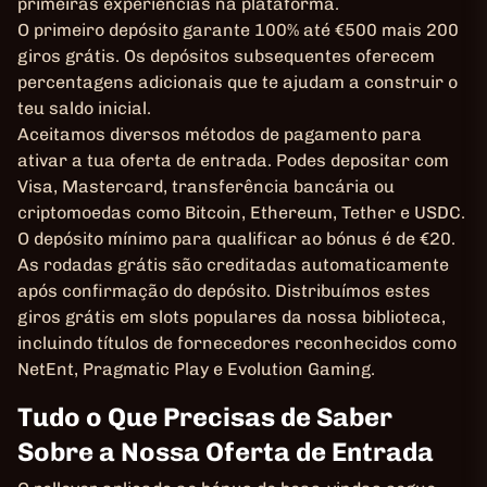
primeiras experiências na plataforma.
O primeiro depósito garante 100% até €500 mais 200
giros grátis. Os depósitos subsequentes oferecem
percentagens adicionais que te ajudam a construir o
teu saldo inicial.
Aceitamos diversos métodos de pagamento para
ativar a tua oferta de entrada. Podes depositar com
Visa, Mastercard, transferência bancária ou
criptomoedas como Bitcoin, Ethereum, Tether e USDC.
O depósito mínimo para qualificar ao bónus é de €20.
As rodadas grátis são creditadas automaticamente
após confirmação do depósito. Distribuímos estes
giros grátis em slots populares da nossa biblioteca,
incluindo títulos de fornecedores reconhecidos como
NetEnt, Pragmatic Play e Evolution Gaming.
Tudo o Que Precisas de Saber
Sobre a Nossa Oferta de Entrada