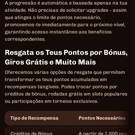
A progressão é automática e baseada apenas na tua
atividade. Não precisas de solicitar upgrades - assim
que atinges o limite de pontos necessário,
promovemos-te imediatamente para o próximo nível,
garantindo acesso instantâneo aos benefícios
correspondentes.
Resgata os Teus Pontos por Bónus,
Giros Grátis e Muito Mais
Oferecemos várias opções de resgate que permitem
transformar os teus pontos acumulados em
recompensas tangíveis. Podes trocar pontos por
créditos de bónus, rodadas grátis em slots populares
ou participações em torneios exclusivos.
Tipo de Recompensa
Pontos Necessários
Créditos de Bónus
A partir de 1.000 pontos