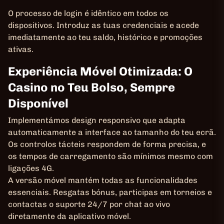
O processo de login é idêntico em todos os
dispositivos. Introduz as tuas credenciais e acede
imediatamente ao teu saldo, histórico e promoções
ativas.
Experiência Móvel Otimizada: O
Casino no Teu Bolso, Sempre
Disponível
Implementámos design responsivo que adapta
automaticamente a interface ao tamanho do teu ecrã.
Os controlos tácteis respondem de forma precisa, e
os tempos de carregamento são mínimos mesmo com
ligações 4G.
A versão móvel mantém todas as funcionalidades
essenciais. Resgatas bónus, participas em torneios e
contactas o suporte 24/7 por chat ao vivo
diretamente da aplicativo móvel.