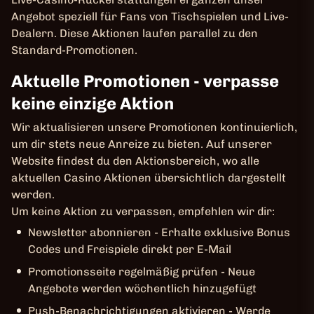
Angebot speziell für Fans von Tischspielen und Live-
Dealern. Diese Aktionen laufen parallel zu den
Standard-Promotionen.
Aktuelle Promotionen - verpasse
keine einzige Aktion
Wir aktualisieren unsere Promotionen kontinuierlich,
um dir stets neue Anreize zu bieten. Auf unserer
Website findest du den Aktionsbereich, wo alle
aktuellen Casino Aktionen übersichtlich dargestellt
werden.
Um keine Aktion zu verpassen, empfehlen wir dir:
Newsletter abonnieren - Erhalte exklusive Bonus
Codes und Freispiele direkt per E-Mail
Promotionsseite regelmäßig prüfen - Neue
Angebote werden wöchentlich hinzugefügt
Push-Benachrichtigungen aktivieren - Werde