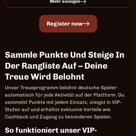
Mehr anzeigen
Register now
Sammle Punkte Und Steige In
Der Rangliste Auf – Deine
Treue Wird Belohnt
Unser Treueprogramm belohnt deutsche Spieler
automatisch für jede Aktivität auf der Plattform. Du
sammelst Punkte mit jedem Einsatz, steigst in VIP-
Stufen auf und erhältst exklusive Vorteile wie
Cashback und Zugang zu besonderen Spielen.
So funktioniert unser VIP-