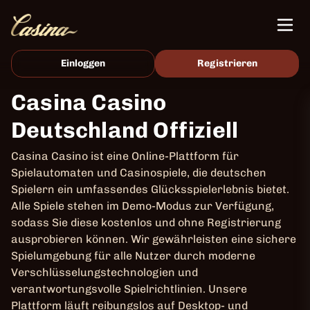
Einloggen
Registrieren
Casina Casino
Deutschland Offiziell
Casina Casino ist eine Online-Plattform für
Spielautomaten und Casinospiele, die deutschen
Spielern ein umfassendes Glücksspielerlebnis bietet.
Alle Spiele stehen im Demo-Modus zur Verfügung,
sodass Sie diese kostenlos und ohne Registrierung
ausprobieren können. Wir gewährleisten eine sichere
Spielumgebung für alle Nutzer durch moderne
Verschlüsselungstechnologien und
verantwortungsvolle Spielrichtlinien. Unsere
Plattform läuft reibungslos auf Desktop- und