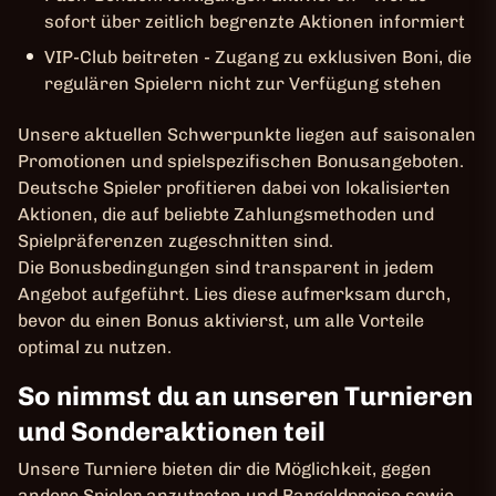
sofort über zeitlich begrenzte Aktionen informiert
VIP-Club beitreten - Zugang zu exklusiven Boni, die
regulären Spielern nicht zur Verfügung stehen
Unsere aktuellen Schwerpunkte liegen auf saisonalen
Promotionen und spielspezifischen Bonusangeboten.
Deutsche Spieler profitieren dabei von lokalisierten
Aktionen, die auf beliebte Zahlungsmethoden und
Spielpräferenzen zugeschnitten sind.
Die Bonusbedingungen sind transparent in jedem
Angebot aufgeführt. Lies diese aufmerksam durch,
bevor du einen Bonus aktivierst, um alle Vorteile
optimal zu nutzen.
So nimmst du an unseren Turnieren
und Sonderaktionen teil
Unsere Turniere bieten dir die Möglichkeit, gegen
andere Spieler anzutreten und Bargeldpreise sowie