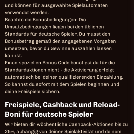
und können für ausgewählte Spielautomaten
verwendet werden.
Beachte die Bonusbedingungen: Die
Umsatzbedingungen liegen bei den üblichen
Standards für deutsche Spieler. Du musst den
Bonusbetrag gemäß den angegebenen Vorgaben
umsetzen, bevor du Gewinne auszahlen lassen
kannst.
Einen speziellen Bonus Code benötigst du für die
Standardaktionen nicht - die Aktivierung erfolgt
automatisch bei deiner qualifizierenden Einzahlung.
So kannst du sofort mit dem Spielen beginnen und
deine Freispiele sichern.
Freispiele, Cashback und Reload-
Boni für deutsche Spieler
Wir bieten dir wöchentliche Cashback-Aktionen bis zu
25%, abhängig von deiner Spielaktivität und deinem