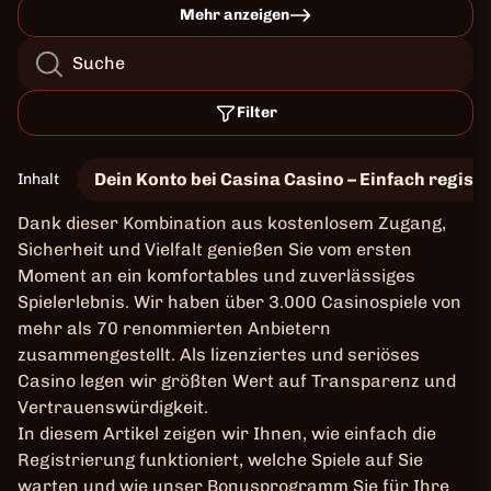
Mehr anzeigen
Filter
Dein Konto bei Casina Casino – Einfach registr
Inhalt
Dank dieser Kombination aus kostenlosem Zugang,
Sicherheit und Vielfalt genießen Sie vom ersten
Moment an ein komfortables und zuverlässiges
Spielerlebnis. Wir haben über 3.000 Casinospiele von
mehr als 70 renommierten Anbietern
zusammengestellt. Als lizenziertes und seriöses
Casino legen wir größten Wert auf Transparenz und
Vertrauenswürdigkeit.
In diesem Artikel zeigen wir Ihnen, wie einfach die
Registrierung funktioniert, welche Spiele auf Sie
warten und wie unser Bonusprogramm Sie für Ihre