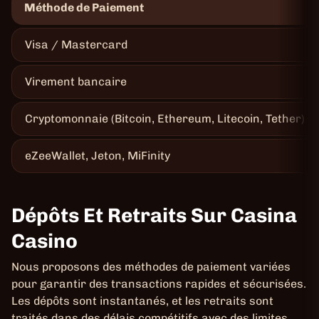
Méthode de Paiement
Visa / Mastercard
Virement bancaire
Cryptomonnaie (Bitcoin, Ethereum, Litecoin, Tether)
eZeeWallet, Jeton, MiFinity
Dépôts Et Retraits Sur Casina
Casino
Nous proposons des méthodes de paiement variées
pour garantir des transactions rapides et sécurisées.
Les dépôts sont instantanés, et les retraits sont
traités dans des délais compétitifs avec des limites