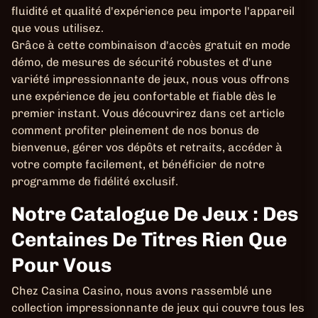
fluidité et qualité d'expérience peu importe l'appareil
que vous utilisez.
Grâce à cette combinaison d'accès gratuit en mode
démo, de mesures de sécurité robustes et d'une
variété impressionnante de jeux, nous vous offrons
une expérience de jeu confortable et fiable dès le
premier instant. Vous découvrirez dans cet article
comment profiter pleinement de nos bonus de
bienvenue, gérer vos dépôts et retraits, accéder à
votre compte facilement, et bénéficier de notre
programme de fidélité exclusif.
Notre Catalogue De Jeux : Des
Centaines De Titres Rien Que
Pour Vous
Chez Casina Casino, nous avons rassemblé une
collection impressionnante de jeux qui couvre tous les