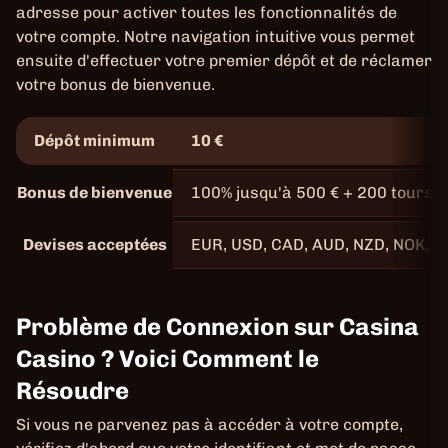
adresse pour activer toutes les fonctionnalités de
votre compte. Notre navigation intuitive vous permet
ensuite d'effectuer votre premier dépôt et de réclamer
votre bonus de bienvenue.
Dépôt minimum
10 €
Bonus de bienvenue
100% jusqu'à 500 € + 200 tours g
Devises acceptées
EUR, USD, CAD, AUD, NZD, NOK, PL
Problème de Connexion sur Casina
Casino ? Voici Comment le
Résoudre
Si vous ne parvenez pas à accéder à votre compte,