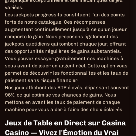
graphique exceptionnelle et des mécaniques de jeu
variées.
Les jackpots progressifs constituent l'un des points
forts de notre catalogue. Ces récompenses
augmentent continuellement jusqu'à ce qu'un joueur
remporte le gain. Nous proposons également des
jackpots quotidiens qui tombent chaque jour, offrant
des opportunités régulières de gains substantiels.
Vous pouvez essayer gratuitement nos machines à
sous avant de jouer en argent réel. Cette option vous
permet de découvrir les fonctionnalités et les taux de
paiement sans risque financier.
Nos jeux affichent des RTP élevés, dépassant souvent
96%, ce qui optimise vos chances de gains. Nous
mettons en avant les taux de paiement de chaque
machine pour vous aider à faire des choix éclairés.
Jeux de Table en Direct sur Casina
Casino — Vivez l'Émotion du Vrai