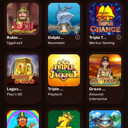
Robin Sherwood Marauders
Dolphins Pearl Deluxe
Triple Triple Chance
Yggdrasil
Novomatic
Merkur Gaming
Legacy of Dead
Triple Money Jackpot
Grace of Cleopatra
Play'n GO
Playtech
Amusnet
Interactive