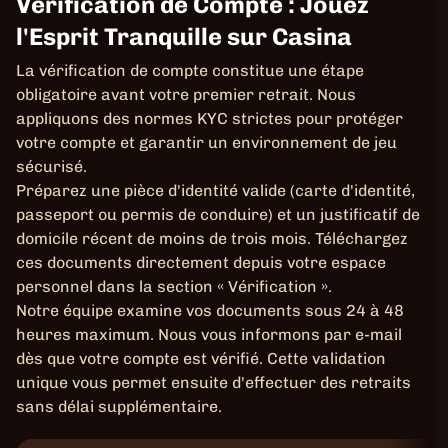
Vérification de Compte : Jouez
l'Esprit Tranquille sur Casina
La vérification de compte constitue une étape
obligatoire avant votre premier retrait. Nous
appliquons des normes KYC strictes pour protéger
votre compte et garantir un environnement de jeu
sécurisé.
Préparez une pièce d'identité valide (carte d'identité,
passeport ou permis de conduire) et un justificatif de
domicile récent de moins de trois mois. Téléchargez
ces documents directement depuis votre espace
personnel dans la section « Vérification ».
Notre équipe examine vos documents sous 24 à 48
heures maximum. Nous vous informons par e-mail
dès que votre compte est vérifié. Cette validation
unique vous permet ensuite d'effectuer des retraits
sans délai supplémentaire.