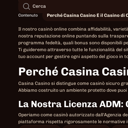
PearFiction Studios
Perché Casina Casino È il Casino di C
Contenuto
Il nostro casinò online combina affidabilità, varie
nostra reputazione online puntando sulla trasparen
programma fedeltà, quali bonus sono disponibili per
Ti guideremo attraverso tutte le funzionalità del si
tuo account per gestire ogni aspetto del gioco in 
Perché Casina Casino
Casina Casino si distingue come casinò sicuro graz
Abbiamo costruito un ambiente protetto dove puoi g
La Nostra Licenza ADM: Gi
Operiamo come casinò autorizzato dall'Agenzia del
piattaforma rispetta rigorosamente le normative it