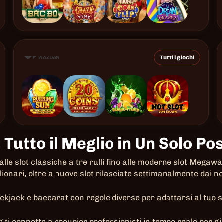
Tutti i giochi
: Tutto il Meglio in Un Solo P
lle slot classiche a tre rulli fino alle moderne slot Megaway
onari, oltre a nuove slot rilasciate settimanalmente dai n
lackjack e baccarat con regole diverse per adattarsi al tuo s
ti connette a croupier professionisti in tempo reale per gi