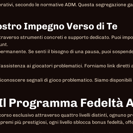
perativi, secondo le normative ADM. Questa segregazione ga
ostro Impegno Verso di Te
averso strumenti concreti e supporto dedicato. Puoi imposta
unt.
rmanente. Se senti il bisogno di una pausa, puoi sospendere
assistenza ai giocatori problematici. Forniamo link diretti 
riconoscere segnali di gioco problematico. Siamo disponibili 
vi Il Programma Fedeltà
so esclusivo attraverso quattro livelli distinti, ognuno pr
emi più prestigiosi, ogni livello sblocca bonus fedeltà, offe