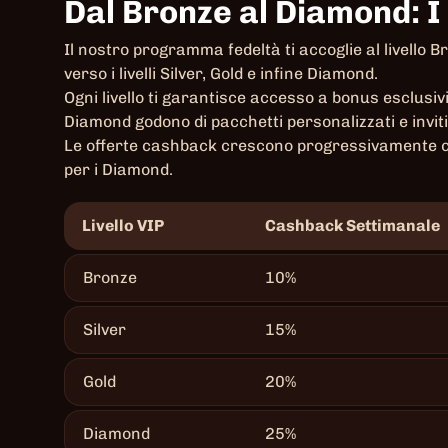
Dal Bronze al Diamond: I
Il nostro programma fedeltà ti accoglie al livello
verso i livelli Silver, Gold e infine Diamond.
Ogni livello ti garantisce accesso a bonus esclusivi
Diamond godono di pacchetti personalizzati e inviti 
Le offerte cashback crescono progressivamente con
per i Diamond.
Livello VIP
Cashback Settimanale
Bronze
10%
Silver
15%
Gold
20%
Diamond
25%