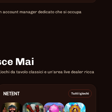
mo un account manager dedicato che si occupa
sce Mai
ochi da tavolo classici e un'area live dealer ricca
Tutti i giochi