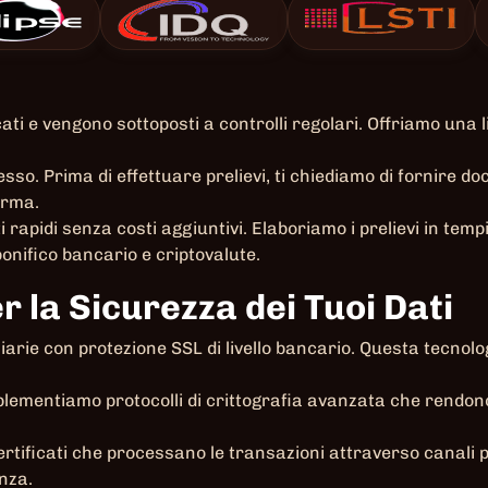
icati e vengono sottoposti a controlli regolari. Offriamo una
sso. Prima di effettuare prelievi, ti chiediamo di fornire d
orma.
 rapidi senza costi aggiuntivi. Elaboriamo i prelievi in temp
onifico bancario e criptovalute.
r la Sicurezza dei Tuoi Dati
arie con protezione SSL di livello bancario. Questa tecnolog
mplementiamo protocolli di crittografia avanzata che rendono
rtificati che processano le transazioni attraverso canali pr
nza.