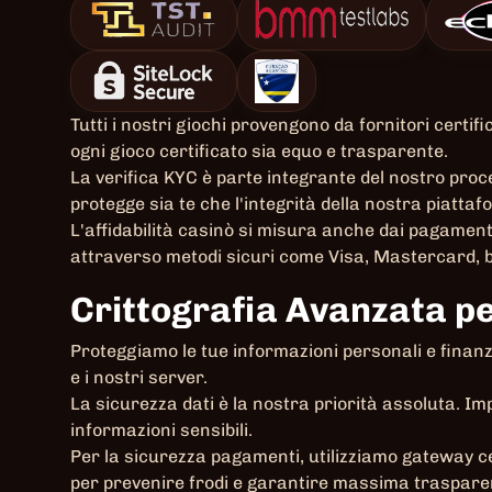
Tutti i nostri giochi provengono da fornitori certif
ogni gioco certificato sia equo e trasparente.
La verifica KYC è parte integrante del nostro proce
protegge sia te che l'integrità della nostra piattaf
L'affidabilità casinò si misura anche dai pagamenti
attraverso metodi sicuri come Visa, Mastercard, b
Crittografia Avanzata pe
Proteggiamo le tue informazioni personali e finanzi
e i nostri server.
La sicurezza dati è la nostra priorità assoluta. I
informazioni sensibili.
Per la sicurezza pagamenti, utilizziamo gateway ce
per prevenire frodi e garantire massima traspare