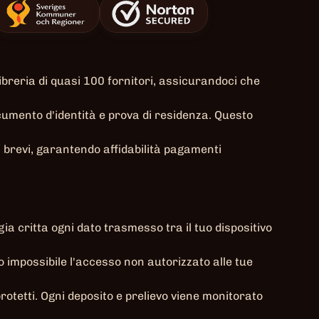
 libreria di quasi 100 fornitori, assicurandoci che
ocumento d'identità e prova di residenza. Questo
i brevi, garantendo affidabilità pagamenti
ia critta ogni dato trasmesso tra il tuo dispositivo
 impossibile l'accesso non autorizzato alle tue
otetti. Ogni deposito e prelievo viene monitorato