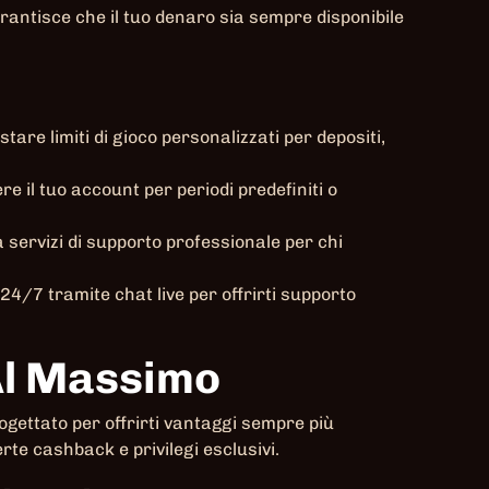
rantisce che il tuo denaro sia sempre disponibile
re limiti di gioco personalizzati per depositi,
 il tuo account per periodi predefiniti o
a servizi di supporto professionale per chi
24/7 tramite chat live per offrirti supporto
 Al Massimo
ogettato per offrirti vantaggi sempre più
rte cashback e privilegi esclusivi.