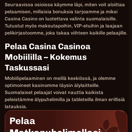
Seuraavissa osioissa käymme läpi, miten voit aloittaa
pelaamisen, millaisia bonuksia tarjoamme ja miksi
Casina Casino on luotettava valinta suomalaisille.
Tutustut myös maksutapoihin, VIP-etuihin ja laajaan
pelikirjastoomme, joka takaa viihteen kaikille pelaajille.
Pelaa Casina Casinoa
Mobiililla – Kokemus
Taskussasi
Mobiilipelaaminen on meillä keskiössä, ja olemme
optimoineet kasinomme täysin älylaitteille.
Suomalaiset pelaajat voivat nauttia kaikista
peleistämme älypuhelimilla ja tableteilla ilman erillisiä
latauksia.
Pelaa