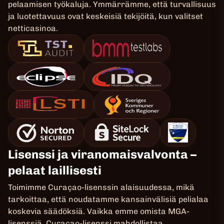
pelaamisen työkaluja. Ymmärrämme, että turvallisuus
ja luotettavuus ovat keskeisiä tekijöitä, kun valitset
netticasinoa.
Lisenssi ja viranomaisvalvonta –
pelaat laillisesti
Toimimme Curaçao-lisenssin alaisuudessa, mikä
tarkoittaa, että noudatamme kansainvälisiä pelialaa
koskevia säädöksiä. Vaikka emme omista MGA-
lisenssiä, Curacao-lisenssi mahdollistaa