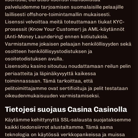
palveluidemme tarjoamisen suomalaisille pelaajille
laillisesti offshore-toimintamallin mukaisesti.
Lisenssi velvoittaa meitä toteuttamaan tiukat KYC-
prosessit (Know Your Customer) ja AML-käytännöt
(Anti-Money Laundering) ennen kotiutuksia.
Varmistamme jokaisen pelaajan henkilöllisyyden sekä
osoitteen henkilöllisyystodistuksen ja
osoitetodistuksen avulla.
Lisensoitu kasino sitoutuu noudattamaan reilun pelin
periaatteita ja läpinäkyvyyttä kaikessa
toiminnassaan. Tämä tarkoittaa, että
pelitoimittajamme ovat sertifioituja ja pelit testataan
oikeudenmukaisuuden varmistamiseksi.
Tietojesi suojaus Casina Casinolla
Käytämme kehittynyttä SSL-salausta suojataksemme
kaikki tiedonsiirrot alustaltamme. Tämä sama
teknologia on käytössä verkkopankeissa ja muissa