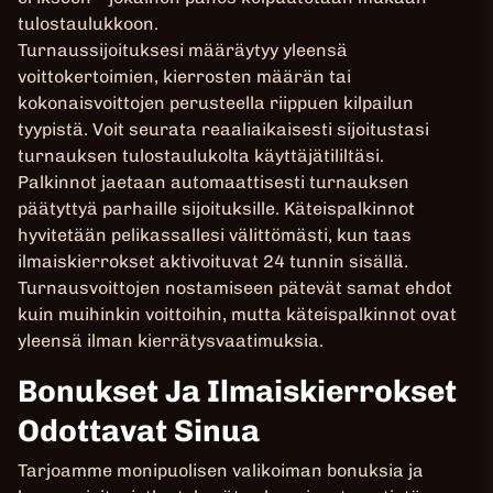
tulostaulukkoon.
Turnaussijoituksesi määräytyy yleensä
voittokertoimien, kierrosten määrän tai
kokonaisvoittojen perusteella riippuen kilpailun
tyypistä. Voit seurata reaaliaikaisesti sijoitustasi
turnauksen tulostaulukolta käyttäjätililtäsi.
Palkinnot jaetaan automaattisesti turnauksen
päätyttyä parhaille sijoituksille. Käteispalkinnot
hyvitetään pelikassallesi välittömästi, kun taas
ilmaiskierrokset aktivoituvat 24 tunnin sisällä.
Turnausvoittojen nostamiseen pätevät samat ehdot
kuin muihinkin voittoihin, mutta käteispalkinnot ovat
yleensä ilman kierrätysvaatimuksia.
Bonukset Ja Ilmaiskierrokset
Odottavat Sinua
Tarjoamme monipuolisen valikoiman bonuksia ja