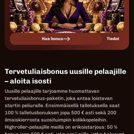
Hae bonus
Tiedot
Tervetuliaisbonus uusille pelaajille
– aloita isosti
Uusille pelaajille tarjoamme huomattavan
tervetuliaisbonus-paketin, joka antaa loistavan
startin peliuralle. Ensimmäisellä talletuksella saat
100 % talletusbonuksen jopa 500 € asti sekä 200
ilmaiskierrosta suosituimpiin kolikkopeleihin.
Highroller-pelaajille meillä on erikoistarjous: 50 %