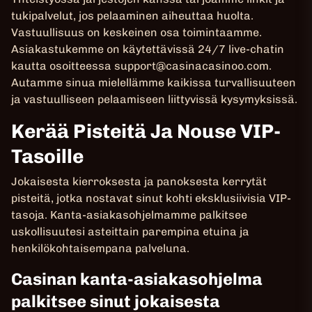
tukipalvelut, jos pelaaminen aiheuttaa huolta.
Vastuullisuus on keskeinen osa toimintaamme.
Asiakastukemme on käytettävissä 24/7 live-chatin
kautta osoitteessa
support@casinacasinoo.com
.
Autamme sinua mielellämme kaikissa turvallisuuteen
ja vastuulliseen pelaamiseen liittyvissä kysymyksissä.
Kerää Pisteitä Ja Nouse VIP-
Tasoille
Jokaisesta kierroksesta ja panoksesta kerrytät
pisteitä, jotka nostavat sinut kohti eksklusiivisia VIP-
tasoja. Kanta-asiakasohjelmamme palkitsee
uskollisuutesi asteittain parempina etuina ja
henkilökohtaisempana palveluna.
Casinan kanta-asiakasohjelma
palkitsee sinut jokaisesta