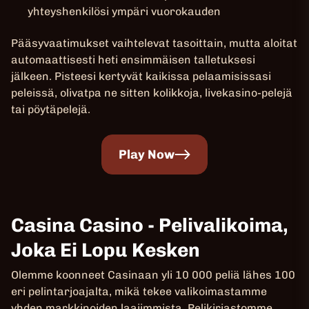
yhteyshenkilösi ympäri vuorokauden
Pääsyvaatimukset vaihtelevat tasoittain, mutta aloitat
automaattisesti heti ensimmäisen talletuksesi
jälkeen. Pisteesi kertyvät kaikissa pelaamisissasi
peleissä, olivatpa ne sitten kolikkoja, livekasino-pelejä
tai pöytäpelejä.
Play Now
Casina Casino - Pelivalikoima,
Joka Ei Lopu Kesken
Olemme koonneet Casinaan yli 10 000 peliä lähes 100
eri pelintarjoajalta, mikä tekee valikoimastamme
yhden markkinoiden laajimmista. Pelikirjastomme