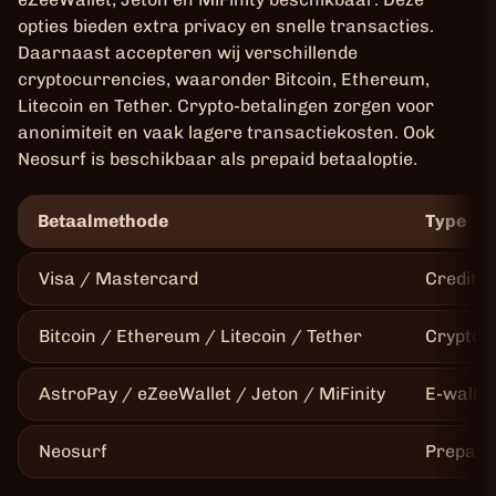
opties bieden extra privacy en snelle transacties.
Daarnaast accepteren wij verschillende
cryptocurrencies, waaronder Bitcoin, Ethereum,
Litecoin en Tether. Crypto-betalingen zorgen voor
anonimiteit en vaak lagere transactiekosten. Ook
Neosurf is beschikbaar als prepaid betaaloptie.
Betaalmethode
Type
Visa / Mastercard
Creditc
Bitcoin / Ethereum / Litecoin / Tether
Cryptoc
AstroPay / eZeeWallet / Jeton / MiFinity
E-wallet
Neosurf
Prepaid