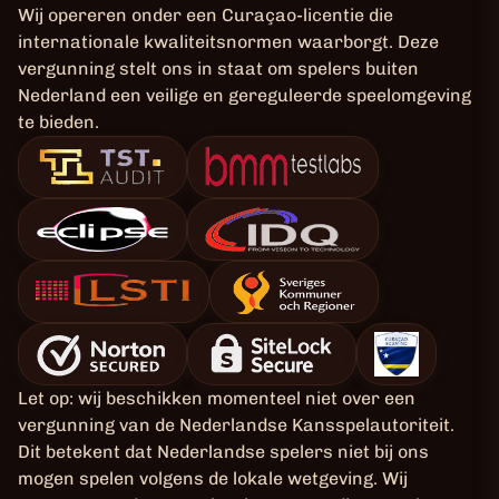
Wij opereren onder een Curaçao-licentie die
internationale kwaliteitsnormen waarborgt. Deze
vergunning stelt ons in staat om spelers buiten
Nederland een veilige en gereguleerde speelomgeving
te bieden.
Let op: wij beschikken momenteel niet over een
vergunning van de Nederlandse Kansspelautoriteit.
Dit betekent dat Nederlandse spelers niet bij ons
mogen spelen volgens de lokale wetgeving. Wij