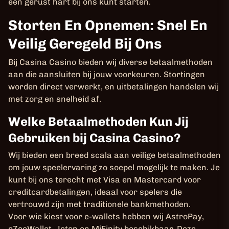
een gerust hart bij ons kunt starten.
Storten En Opnemen: Snel En
Veilig Geregeld Bij Ons
Bij Casina Casino bieden wij diverse betaalmethoden
aan die aansluiten bij jouw voorkeuren. Stortingen
worden direct verwerkt, en uitbetalingen handelen wij
met zorg en snelheid af.
Welke Betaalmethoden Kun Jij
Gebruiken bij Casina Casino?
Wij bieden een breed scala aan veilige betaalmethoden
om jouw speelervaring zo soepel mogelijk te maken. Je
kunt bij ons terecht met Visa en Mastercard voor
creditcardbetalingen, ideaal voor spelers die
vertrouwd zijn met traditionele bankmethoden.
Voor wie kiest voor e-wallets hebben wij AstroPay,
eZeeWallet, Jeton en MiFinity beschikbaar. Deze