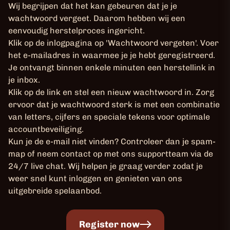
Wij begrijpen dat het kan gebeuren dat je je
wachtwoord vergeet. Daarom hebben wij een
eenvoudig herstelproces ingericht.
Klik op de inlogpagina op 'Wachtwoord vergeten'. Voer
het e-mailadres in waarmee je je hebt geregistreerd.
Je ontvangt binnen enkele minuten een herstellink in
je inbox.
Klik op de link en stel een nieuw wachtwoord in. Zorg
ervoor dat je wachtwoord sterk is met een combinatie
van letters, cijfers en speciale tekens voor optimale
accountbeveiliging.
Kun je de e-mail niet vinden? Controleer dan je spam-
map of neem contact op met ons supportteam via de
24/7 live chat. Wij helpen je graag verder zodat je
weer snel kunt inloggen en genieten van ons
uitgebreide spelaanbod.
Register now