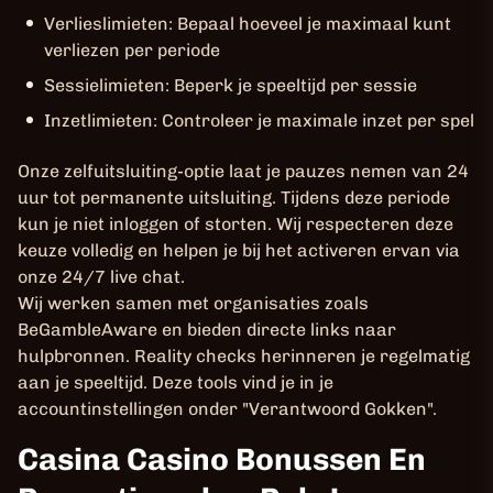
Verlieslimieten: Bepaal hoeveel je maximaal kunt
verliezen per periode
Sessielimieten: Beperk je speeltijd per sessie
Inzetlimieten: Controleer je maximale inzet per spel
Onze zelfuitsluiting-optie laat je pauzes nemen van 24
uur tot permanente uitsluiting. Tijdens deze periode
kun je niet inloggen of storten. Wij respecteren deze
keuze volledig en helpen je bij het activeren ervan via
onze 24/7 live chat.
Wij werken samen met organisaties zoals
BeGambleAware en bieden directe links naar
hulpbronnen. Reality checks herinneren je regelmatig
aan je speeltijd. Deze tools vind je in je
accountinstellingen onder "Verantwoord Gokken".
Casina Casino Bonussen En