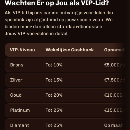
Wachten Er op Jou als VIP-Lid?
Als VIP-lid bij ons casino ontvang je voordelen die
specifiek zijn afgestemd op jouw speelniveau. We
bieden meer dan alleen standaardbonussen.
Jouw VIP-voordelen in detail:
VIP-Niveau
Wekelijkse Cashback
Opnamelim
Brons
Tot 10%
€5.000/da
Zilver
Tot 15%
€7.500/da
Goud
Tot 20%
€10.000/d
Platinum
Tot 25%
€15.000/d
Diamant
Tot 25%
Op maat