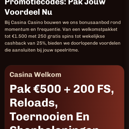
Promotiecodes: Pak Jouw
Voordeel Nu
Bij Casina Casino bouwen we ons bonusaanbod rond
momentum en frequentie. Van een welkomstpakket
tot €1.500 met 250 gratis spins tot wekelijkse
cashback van 25%, bieden we doorlopende voordelen
die aansluiten bij jouw speelritme.
Casina Welkom
Pak €500 + 200 FS,
Reloads,
Toernooien En