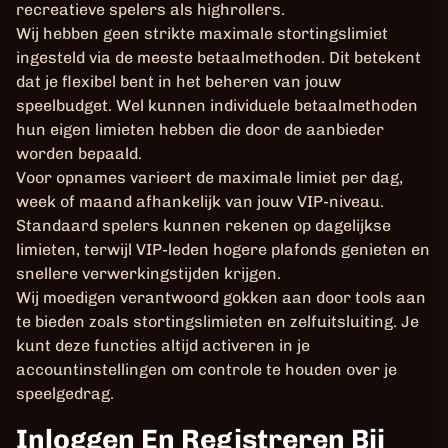
recreatieve spelers als highrollers.
Wij hebben geen strikte maximale stortingslimiet
ingesteld via de meeste betaalmethoden. Dit betekent
dat je flexibel bent in het beheren van jouw
speelbudget. Wel kunnen individuele betaalmethoden
hun eigen limieten hebben die door de aanbieder
worden bepaald.
Voor opnames varieert de maximale limiet per dag,
week of maand afhankelijk van jouw VIP-niveau.
Standaard spelers kunnen rekenen op dagelijkse
limieten, terwijl VIP-leden hogere plafonds genieten en
snellere verwerkingstijden krijgen.
Wij moedigen verantwoord gokken aan door tools aan
te bieden zoals stortingslimieten en zelfuitsluiting. Je
kunt deze functies altijd activeren in je
accountinstellingen om controle te houden over je
speelgedrag.
Inloggen En Registreren Bij