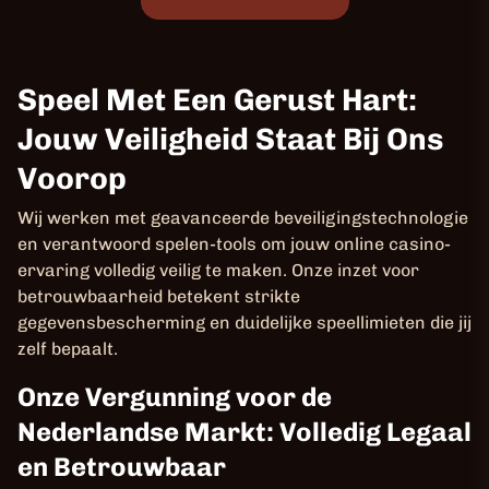
Speel Met Een Gerust Hart:
Jouw Veiligheid Staat Bij Ons
Voorop
Wij werken met geavanceerde beveiligingstechnologie
en verantwoord spelen-tools om jouw online casino-
ervaring volledig veilig te maken. Onze inzet voor
betrouwbaarheid betekent strikte
gegevensbescherming en duidelijke speellimieten die jij
zelf bepaalt.
Onze Vergunning voor de
Nederlandse Markt: Volledig Legaal
en Betrouwbaar