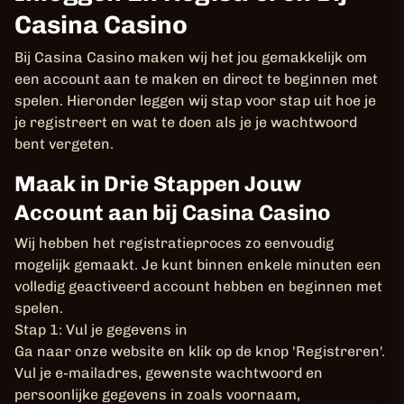
Casina Casino
Bij Casina Casino maken wij het jou gemakkelijk om
een account aan te maken en direct te beginnen met
spelen. Hieronder leggen wij stap voor stap uit hoe je
je registreert en wat te doen als je je wachtwoord
bent vergeten.
Maak in Drie Stappen Jouw
Account aan bij Casina Casino
Wij hebben het registratieproces zo eenvoudig
mogelijk gemaakt. Je kunt binnen enkele minuten een
volledig geactiveerd account hebben en beginnen met
spelen.
Stap 1: Vul je gegevens in
Ga naar onze website en klik op de knop 'Registreren'.
Vul je e-mailadres, gewenste wachtwoord en
persoonlijke gegevens in zoals voornaam,