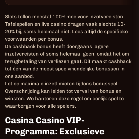
Slots tellen meestal 100% mee voor inzetvereisten.
Tafelspellen en live casino dragen vaak slechts 10-
20% bij, soms helemaal niet. Lees altijd de specifieke
voorwaarden per bonus.
De cashback bonus heeft doorgaans lagere
inzetvereisten of soms helemaal geen, omdat het om
terugbetaling van verliezen gaat. Dit maakt cashback
tot één van de meest speelvriendelijke bonussen in
ons aanbod.
Let op maximale inzetlimieten tijdens bonusspel.
Overschrijding kan leiden tot verval van bonus en
winsten. We hanteren deze regel om eerlijk spel te
waarborgen voor alle spelers.
Casina Casino VIP-
Programma: Exclusieve