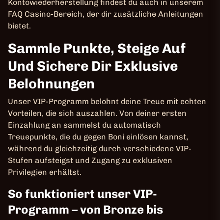
Kontowiederherstellung findest du auch in unserem
FAQ Casino-Bereich, der dir zusätzliche Anleitungen
bietet.
Sammle Punkte, Steige Auf
Und Sichere Dir Exklusive
Belohnungen
Unser VIP-Programm belohnt deine Treue mit echten
Vorteilen, die sich auszahlen. Von deiner ersten
Einzahlung an sammelst du automatisch
Treuepunkte, die du gegen Boni einlösen kannst,
während du gleichzeitig durch verschiedene VIP-
Stufen aufsteigst und Zugang zu exklusiven
Privilegien erhältst.
So funktioniert unser VIP-
Programm – von Bronze bis