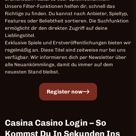
Unsere Filter-Funktionen helfen dir, schnell das
Richtige zu finden. Du kannst nach Anbieter, Spieltyp,
Features oder Beliebtheit sortieren. Die Suchfunktion
ermöglicht dir den direkten Zugriff auf deine
Lieblingstitel.
Exklusive Spiele und Erstveröffentlichungen bieten wir
regelmäßig an. Diese Titel sind zeitweise nur bei uns
verfügbar. Wir informieren dich per Newsletter über
alle Neuankömmlinge, damit du immer auf dem
neuesten Stand bleibst.
Register now
Casina Casino Login – So
Kommst Du In Sekunden Ins