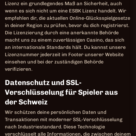
Lizenz ein grundlegendes Maß an Sicherheit, auch
wenn es sich nicht um eine ESBK Lizenz handelt. Wir
empfehlen dir, die aktuellen Online-Glücksspielgesetze
in deiner Region zu prüfen, bevor du dich registrierst.
Die Lizenzierung durch eine anerkannte Behörde
macht uns zu einem zuverlässigen Casino, das sich
an internationale Standards hält. Du kannst unsere
Lizenznummer jederzeit im Footer unserer Website
einsehen und bei der zuständigen Behörde
verifizieren.
Datenschutz und SSL-
Verschlüsselung für Spieler aus
der Schweiz
Wir schützen deine persönlichen Daten und
Transaktionen mit moderner SSL-Verschlüsselung
nach Industriestandard. Diese Technologie
verschlüsselt alle Informationen, die zwischen deinem