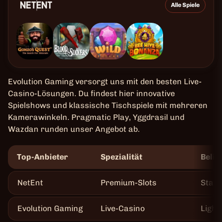
Alle Spiele
Evolution Gaming versorgt uns mit den besten Live-
Casino-Lösungen. Du findest hier innovative
Spielshows und klassische Tischspiele mit mehreren
Kamerawinkeln. Pragmatic Play, Yggdrasil und
Wazdan runden unser Angebot ab.
Top-Anbieter
Spezialität
Belieb
NetEnt
Premium-Slots
Starb
Evolution Gaming
Live-Casino
Light