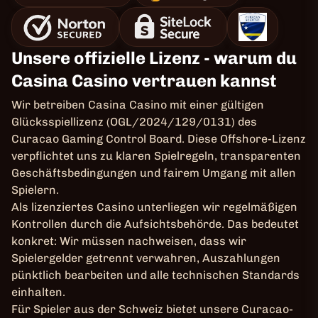
Unsere offizielle Lizenz - warum du
Casina Casino vertrauen kannst
Wir betreiben Casina Casino mit einer gültigen
Glücksspiellizenz (OGL/2024/129/0131) des
Curacao Gaming Control Board. Diese Offshore-Lizenz
verpflichtet uns zu klaren Spielregeln, transparenten
Geschäftsbedingungen und fairem Umgang mit allen
Spielern.
Als lizenziertes Casino unterliegen wir regelmäßigen
Kontrollen durch die Aufsichtsbehörde. Das bedeutet
konkret: Wir müssen nachweisen, dass wir
Spielergelder getrennt verwahren, Auszahlungen
pünktlich bearbeiten und alle technischen Standards
einhalten.
Für Spieler aus der Schweiz bietet unsere Curacao-