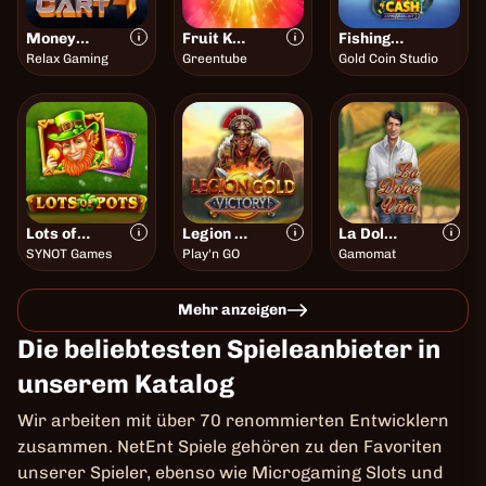
Money Cart 4
Fruit King Super Cash
Fishing Floats of Ca
Relax Gaming
Greentube
Gold Coin Studio
Lots of Pots
Legion Gold Victory!
La Dolce Vita
SYNOT Games
Play'n GO
Gamomat
Mehr anzeigen
Die beliebtesten Spieleanbieter in
unserem Katalog
Wir arbeiten mit über 70 renommierten Entwicklern
zusammen. NetEnt Spiele gehören zu den Favoriten
unserer Spieler, ebenso wie Microgaming Slots und