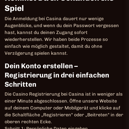
Spiel
Die Anmeldung bei Casina dauert nur wenige
Augenblicke, und wenn du dein Passwort vergessen
hast, kannst du deinen Zugang sofort
wiederherstellen. Wir haben beide Prozesse so
einfach wie möglich gestaltet, damit du ohne
Verzögerung spielen kannst.
Dein Konto erstellen –
Registrierung in drei einfachen
Schritten
Die Casino Registrierung bei Casina ist in weniger als
einer Minute abgeschlossen. Öffne unsere Website
auf deinem Computer oder Mobilgerät und klicke auf
die Schaltfläche „Registrieren" oder „Beitreten" in der
oberen rechten Ecke.
Schritt 1: Persönliche Daten eingeben