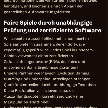
die Informationen, die wir für den sicheren Betrieb
benötigen, und löschen sie nach Ablauf der
gesetzlichen Aufbewahrungsfristen.
Faire Spiele durch unabhängige
Prüfung und zertifizierte Software
Wir arbeiten ausschließlich mit renommierten
Spieleanbietern zusammen, deren Software
regelmäßig geprüft wird. Jedes Spiel in unserem
Casino verwendet einen zertifizierten
Zufallszahlengenerator (RNG), der faire und
unvorhersehbare Ergebnisse garantiert.
Unsere Partner wie Playson, Evolution Gaming,
BGaming und Endorphina unterliegen strengen
Qualitätskontrollen durch unabhängige Testlabore.
Diese Prüfstellen verifizieren, dass die
Auszahlungsquoten korrekt sind und keine
Manipulation stattfindet.
Du kannst bei uns mit dem Vertrauen spielen, dass