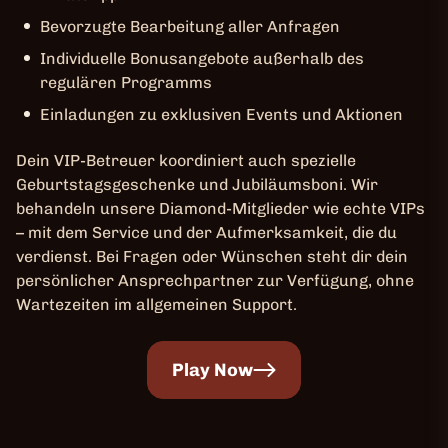
Bevorzugte Bearbeitung aller Anfragen
Individuelle Bonusangebote außerhalb des
regulären Programms
Einladungen zu exklusiven Events und Aktionen
Dein VIP-Betreuer koordiniert auch spezielle
Geburtstagsgeschenke und Jubiläumsboni. Wir
behandeln unsere Diamond-Mitglieder wie echte VIPs
– mit dem Service und der Aufmerksamkeit, die du
verdienst. Bei Fragen oder Wünschen steht dir dein
persönlicher Ansprechpartner zur Verfügung, ohne
Wartezeiten im allgemeinen Support.
Play Now