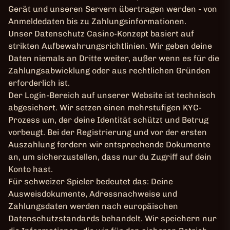
Gerät und unseren Servern übertragen werden - von
Anmeldedaten bis zu Zahlungsinformationen.
Unser Datenschutz Casino-Konzept basiert auf
strikten Aufbewahrungsrichtlinien. Wir geben deine
Daten niemals an Dritte weiter, außer wenn es für die
Zahlungsabwicklung oder aus rechtlichen Gründen
erforderlich ist.
Der Login-Bereich auf unserer Website ist technisch
abgesichert. Wir setzen einen mehrstufigen KYC-
Prozess um, der deine Identität schützt und Betrug
vorbeugt. Bei der Registrierung und vor der ersten
Auszahlung fordern wir entsprechende Dokumente
an, um sicherzustellen, dass nur du Zugriff auf dein
Konto hast.
Für schweizer Spieler bedeutet das: Deine
Ausweisdokumente, Adressnachweise und
Zahlungsdaten werden nach europäischen
Datenschutzstandards behandelt. Wir speichern nur