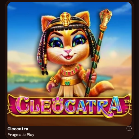
Cleocatra
Pragmatic Play