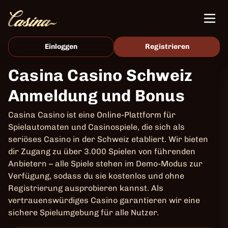
Einloggen
Registrieren
Casina Casino Schweiz
Anmeldung und Bonus
Casina Casino ist eine Online-Plattform für
Spielautomaten und Casinospiele, die sich als
seriöses Casino in der Schweiz etabliert. Wir bieten
dir Zugang zu über 3.000 Spielen von führenden
Anbietern – alle Spiele stehen im Demo-Modus zur
Verfügung, sodass du sie kostenlos und ohne
Registrierung ausprobieren kannst. Als
vertrauenswürdiges Casino garantieren wir eine
sichere Spielumgebung für alle Nutzer.