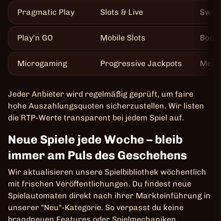
Pragmatic Play
Slots & Live
Swee
Play'n GO
Mobile Slots
Book 
Microgaming
Progressive Jackpots
Mega
Jeder Anbieter wird regelmäßig geprüft, um faire
hohe Auszahlungsquoten sicherzustellen. Wir listen
die RTP-Werte transparent bei jedem Spiel auf.
Neue Spiele jede Woche – bleib
immer am Puls des Geschehens
Wir aktualisieren unsere Spielbibliothek wöchentlich
mit frischen Veröffentlichungen. Du findest neue
Spielautomaten direkt nach ihrer Markteinführung in
unserer "Neu"-Kategorie. So verpasst du keine
brandneuen Features oder Spielmechaniken.