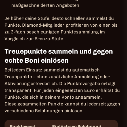
maßgeschneiderten Angeboten
Je höher deine Stufe, desto schneller sammelst du
Punkte. Diamond-Mitglieder profitieren von einer bis
zu 3-fach beschleunigten Punktesammlung im
Vergleich zur Bronze-Stufe.
Treuepunkte sammeln und gegen
echte Boni einlösen
Bei jedem Einsatz sammelst du automatisch
Treuepunkte – ohne zusätzliche Anmeldung oder
Aktivierung erforderlich. Die Punktevergabe erfolgt
transparent: Für jeden eingesetzten Euro erhältst du
Punkte, die sich in deinem Konto ansammeln.
Diese gesammelten Punkte kannst du jederzeit gegen
verschiedene Belohnungen einlösen:
Punktewert
Einlösbare Belohnung