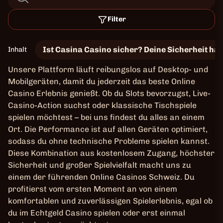
Filter
Ist Casina Casino sicher? Deine Sicherheit hat
Inhalt
Unsere Plattform läuft reibungslos auf Desktop- und
Mobilgeräten, damit du jederzeit das beste Online
Casino Erlebnis genießt. Ob du Slots bevorzugst, Live-
Casino-Action suchst oder klassische Tischspiele
spielen möchtest – bei uns findest du alles an einem
Ort. Die Performance ist auf allen Geräten optimiert,
sodass du ohne technische Probleme spielen kannst.
Diese Kombination aus kostenlosem Zugang, höchster
Sicherheit und großer Spielvielfalt macht uns zu
einem der führenden Online Casinos Schweiz. Du
profitierst vom ersten Moment an von einem
komfortablen und zuverlässigen Spielerlebnis, egal ob
du im Echtgeld Casino spielen oder erst einmal