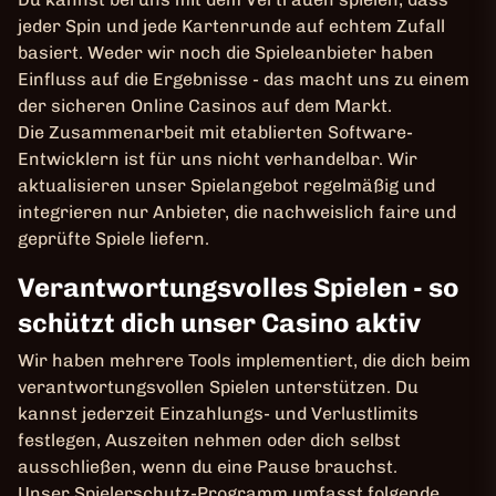
jeder Spin und jede Kartenrunde auf echtem Zufall
basiert. Weder wir noch die Spieleanbieter haben
Einfluss auf die Ergebnisse - das macht uns zu einem
der sicheren Online Casinos auf dem Markt.
Die Zusammenarbeit mit etablierten Software-
Entwicklern ist für uns nicht verhandelbar. Wir
aktualisieren unser Spielangebot regelmäßig und
integrieren nur Anbieter, die nachweislich faire und
geprüfte Spiele liefern.
Verantwortungsvolles Spielen - so
schützt dich unser Casino aktiv
Wir haben mehrere Tools implementiert, die dich beim
verantwortungsvollen Spielen unterstützen. Du
kannst jederzeit Einzahlungs- und Verlustlimits
festlegen, Auszeiten nehmen oder dich selbst
ausschließen, wenn du eine Pause brauchst.
Unser Spielerschutz-Programm umfasst folgende